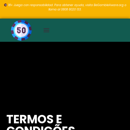
18+ Juega con responsabilidad. Para obtener ayuda, visita BeGambleAware.org o
llama al 0808 8020 133.
TERMOS E