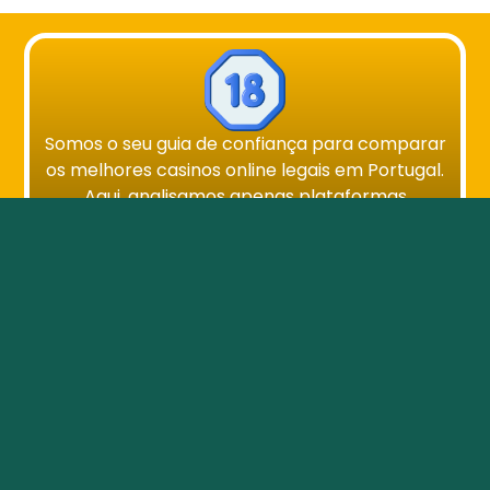
Somos o seu guia de confiança para comparar
os melhores casinos online legais em Portugal.
Aqui, analisamos apenas plataformas
totalmente licenciadas e regulamentadas pela
SRIJ. A nossa missão é ajudar os jogadores a
escolher casinos seguros, justos e fiáveis —
sempre em conformidade com a lei
portuguesa.
Não operamos casinos; somos especialistas
em análises detalhadas, comparações
imparciais e recomendações transparentes.
GambleAware.org
SRIJ
TERMOS E CONDIÇÕES