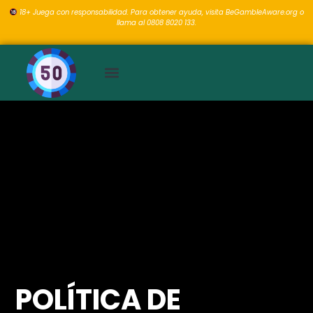
18+ Juega con responsabilidad. Para obtener ayuda, visita BeGambleAware.org o
llama al 0808 8020 133.
POLÍTICA DE